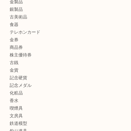
マキタのGA404DNのお買取りも出ております！MM
商品カテゴリ
全て
貴金属
宝石
ブランド
時計
カメラ
お酒