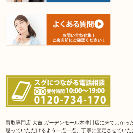
和束町・笠置町・高の原・西大寺・南山城村
城陽市・奈良市・生駒市・大和郡山市
上記に記載がないエリアでもご相談ください！