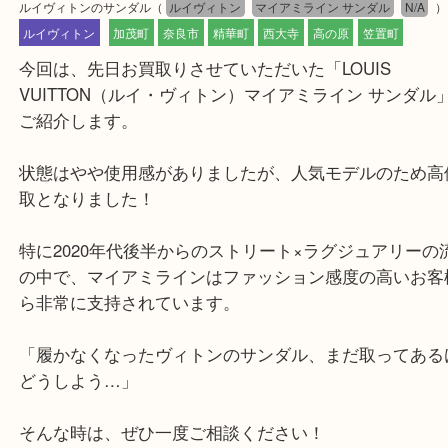
公開日:2025/08/16
ルイヴィトンのサンダル
（
ルイヴィトン
マイアミライン サンダル
N
ルイヴィトン
加茂町
奈良市
精華町
西大寺
高の原
笠置町
今回は、先日お買取りさせていただいた「LOUIS
VUITTON（ルイ・ヴィトン）マイアミライン サン
ご紹介します。
状態はやや使用感がありましたが、人気モデルのた
取となりました！
特に2020年代後半からのストリート×ラグジュアリ
の中で、マイアミラインはファッション感度の高い
ら非常に支持されています。