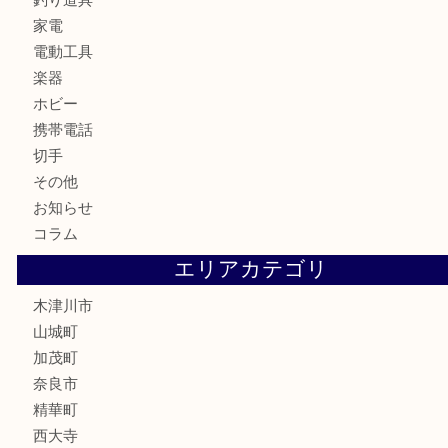
骨董品
金製品
銀製品
古美術品
食器
テレホンカード
金券
商品券
株主優待券
古銭
金貨
記念硬貨
記念メダル
化粧品
香水
喫煙具