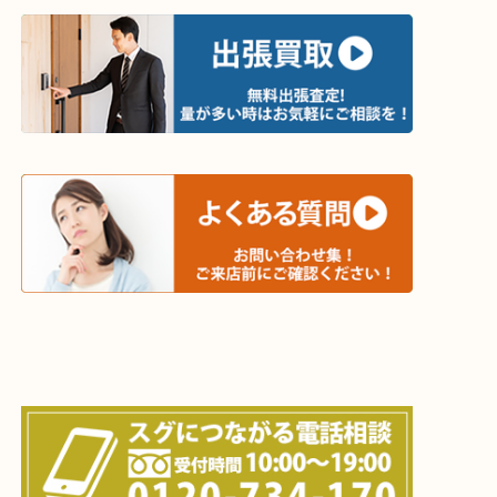
木津川市・精華町・京田辺市・井手町
和束町・笠置町・高の原・西大寺・南山城村
城陽市・奈良市・生駒市・大和郡山市
上記に記載がないエリアでもご相談ください！