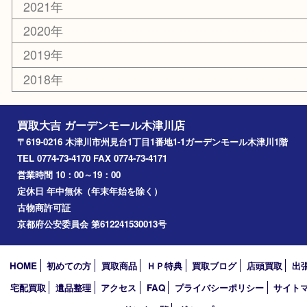
木津川市
山城町
加茂町
奈良市
精華町
西大寺
高の原
生駒市
笠置町
四條畷
アーカイブ
2026年
2025年
2024年