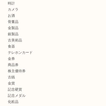
ボリューム満点タコス OU
マキタのGA404DNのお買取りも出ております！MM
商品カテゴリ
全て
貴金属
宝石
ブランド