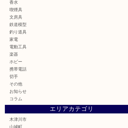
時計
カメラ
お酒
骨董品
金製品
銀製品
古美術品
食器
テレホンカード
金券
商品券
株主優待券
古銭
金貨
記念硬貨
記念メダル