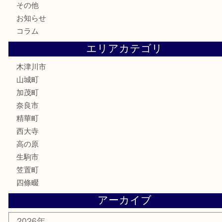
商品券
株主優待券
古銭
金貨
記念硬貨
記念メダル
化粧品
香水
喫煙具
文房具
鉄道模型
釣り道具
家電
電動工具
楽器
ホビー