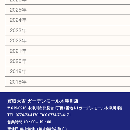
携帯電話
切手
その他
お知らせ
コラム
エリアカテゴリ
木津川市
山城町
加茂町
奈良市
精華町
西大寺
高の原
生駒市
笠置町