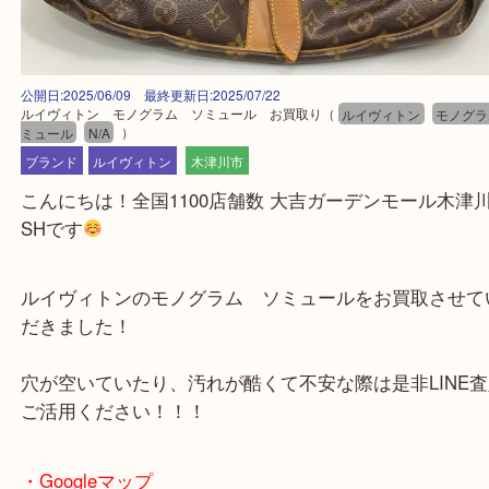
公開日:2025/06/09 最終更新日:2025/07/22
ルイヴィトン モノグラム ソミュール お買取り
（
ルイヴィトン
モ
ミュール
N/A
）
ブランド
ルイヴィトン
木津川市
こんにちは！全国1100店舗数 大吉ガーデンモール
SHです
ルイヴィトンのモノグラム ソミュールをお買取さ
だきました！