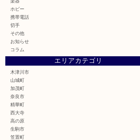
古美術品
食器
テレホンカード
金券
商品券
株主優待券
古銭
金貨
記念硬貨
記念メダル
化粧品
香水
喫煙具
文房具
鉄道模型
釣り道具