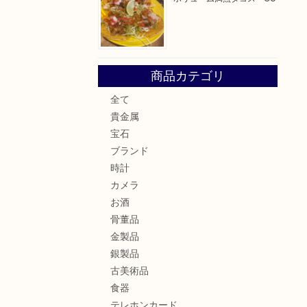
商品カテゴリ
全て
貴金属
宝石
ブランド
時計
カメラ
お酒
骨董品
金製品
銀製品
古美術品
食器
テレホンカード