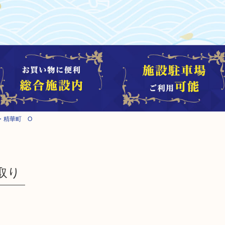
・精華町 O
取り