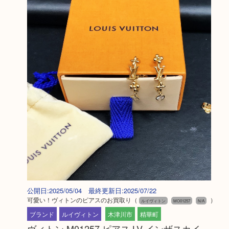
公開日:2025/05/04 最終更新日:2025/07/22
可愛い！ヴィトンのピアスのお買取り
（
）
ルイヴィトン
MO01257
N/A
ブランド
ルイヴィトン
木津川市
精華町
ヴィトン M01257 ピアス LV インザスカイ