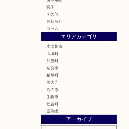
切手
その他
お知らせ
コラム
エリアカテゴリ
木津川市
山城町
加茂町
奈良市
精華町
西大寺
高の原
生駒市
笠置町
四條畷
アーカイブ