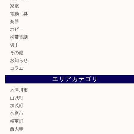
銀製品
古美術品
食器
テレホンカード
金券
商品券
株主優待券
古銭
金貨
記念硬貨
記念メダル
化粧品
香水
喫煙具
文房具
鉄道模型