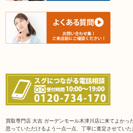
和束町・笠置町・高の原・西大寺・南山城村
城陽市・奈良市・生駒市・大和郡山市
上記に記載がないエリアでもご相談ください！