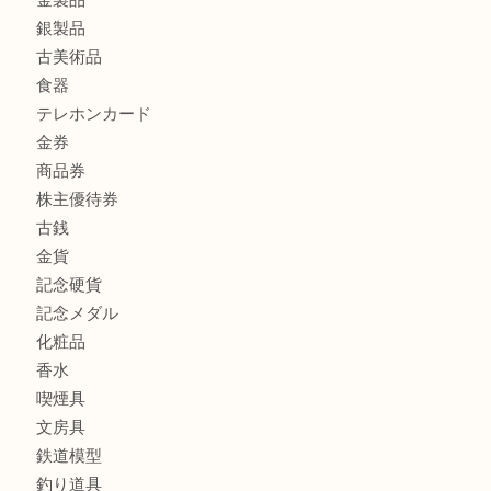
マキタのGA404DNのお買取りも出ております！MM
商品カテゴリ
全て
貴金属
宝石
ブランド
時計
カメラ
お酒
骨董品
金製品