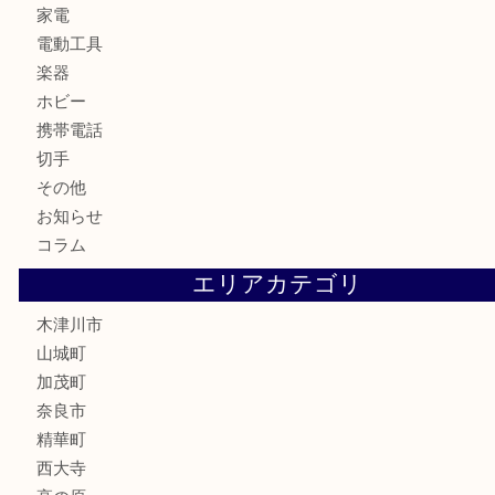
金製品
銀製品
古美術品
食器
テレホンカード
金券
商品券
株主優待券
古銭
金貨
記念硬貨
記念メダル
化粧品
香水
喫煙具
文房具