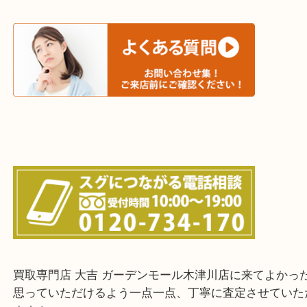
和束町・笠置町・高の原・西大寺・南山城村
城陽市・奈良市・生駒市・大和郡山市
上記に記載がないエリアでもご相談ください！