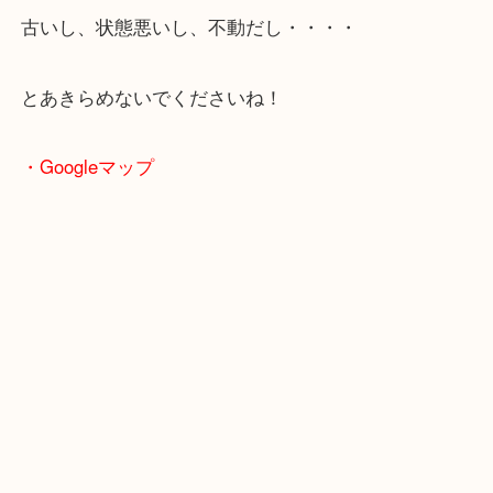
でも大丈夫！！がんばって高価買取で喜んでいただ
よ！
古いし、状態悪いし、不動だし・・・・
とあきらめないでくださいね！
・Googleマップ