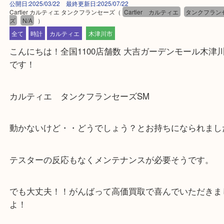
公開日:2025/03/22 最終更新日:2025/07/22
Cartier カルティエ タンクフランセーズ
（
Cartier カルティエ
タンク
ズ
N/A
）
全て
時計
カルティエ
木津川市
こんにちは！全国1100店舗数 大吉ガーデンモール
です！
カルティエ タンクフランセーズSM
動かないけど・・どうでしょう？とお持ちになられ
テスターの反応もなくメンテナンスが必要そうです