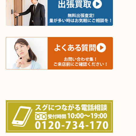
木津川市・精華町・京田辺市・井手町
和束町・笠置町・高の原・西大寺・南山城村
城陽市・奈良市・生駒市・大和郡山市
上記に記載がないエリアでもご相談ください！