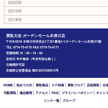
山城町
加茂町
奈良市
精華町
西大寺
高の原
生駒市
笠置町
四條畷
アーカイブ
2026年
2025年
2024年
2023年