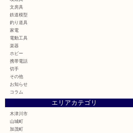
お酒
骨董品
金製品
銀製品
古美術品
食器
テレホンカード
金券
商品券
株主優待券
古銭
金貨
記念硬貨
記念メダル
化粧品
香水