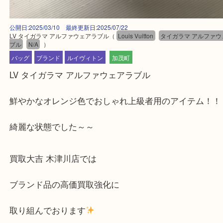
公開日:2025/03/10 最終更新日:2025/07/22
LV タイガラマ アルファウェアラブル
（
Louis Vuitton
タイガラマ アル
ブル
N/A
）
バッグ
ブランド
ルイヴィトン
加茂町
LV タイガラマ アルファウェアラブル
鮮やかなオレンジ色でおしゃれ上級者用のアイテム
綺麗な状態でした～～
買取大吉 木津川店では