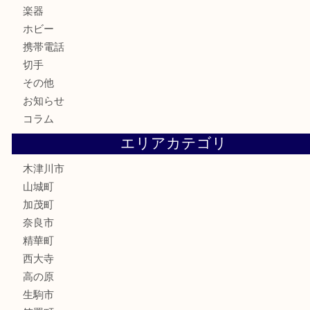
古美術品
食器
テレホンカード
金券
商品券
株主優待券
古銭
金貨
記念硬貨
記念メダル
化粧品
香水
喫煙具
文房具
鉄道模型
釣り道具