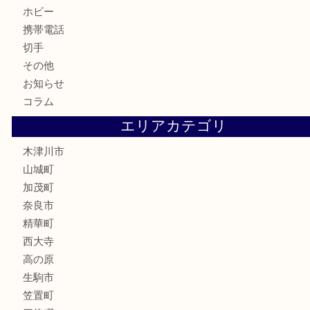
食器
テレホンカード
金券
商品券
株主優待券
古銭
金貨
記念硬貨
記念メダル
化粧品
香水
喫煙具
文房具
鉄道模型
釣り道具
家電