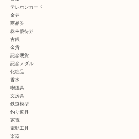
ボリューム満点タコス OU
商品カテゴリ
全て
貴金属
宝石
ブランド
時計
カメラ
お酒
骨董品
金製品
銀製品
古美術品