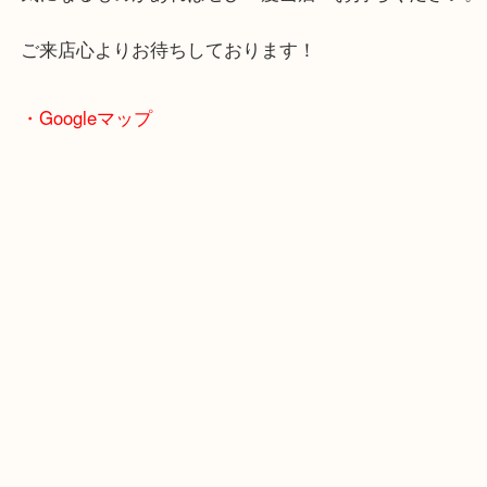
せんか。
そのまま置いておくのは勿体ないですよ。
気になるものがあればぜひ一度当店へお持ちくださ
ご来店心よりお待ちしております！
・Googleマップ