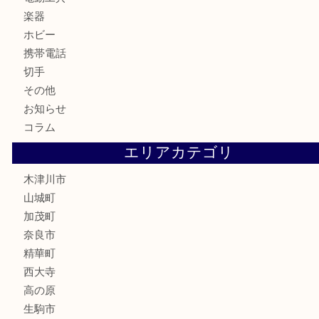
古美術品
食器
テレホンカード
金券
商品券
株主優待券
古銭
金貨
記念硬貨
記念メダル
化粧品
香水
喫煙具
文房具
鉄道模型
釣り道具