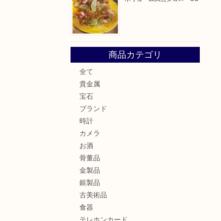
商品カテゴリ
全て
貴金属
宝石
ブランド
時計
カメラ
お酒
骨董品
金製品
銀製品
古美術品
食器
テレホンカード