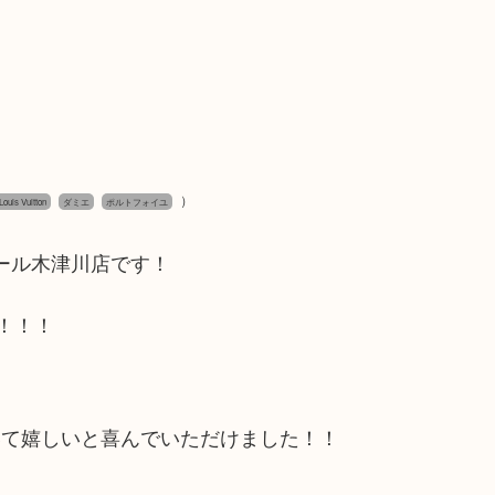
）
s Vuitton
ダミエ
ポルトフォイユ
モール木津川店です！
！！！
いて嬉しいと喜んでいただけました！！