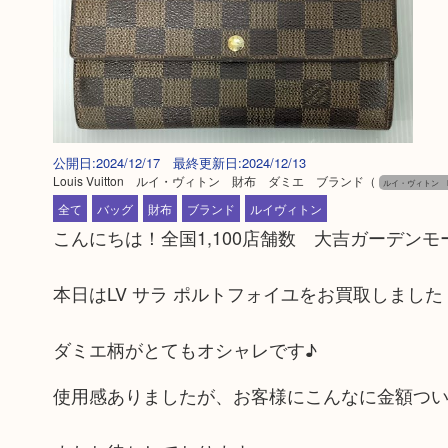
公開日:2024/12/17 最終更新日:2024/12/13
Louis Vuitton ルイ・ヴィトン 財布 ダミエ ブランド
（
ルイ・ヴィトン Loui
全て
バッグ
財布
ブランド
ルイヴィトン
こんにちは！全国1,100店舗数 大吉ガーデン
本日はLV サラ ポルトフォイユをお買取しました
ダミエ柄がとてもオシャレです♪
使用感ありましたが、お客様にこんなに金額つ