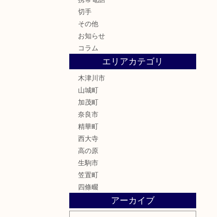
切手
その他
お知らせ
コラム
エリアカテゴリ
木津川市
山城町
加茂町
奈良市
精華町
西大寺
高の原
生駒市
笠置町
四條畷
アーカイブ