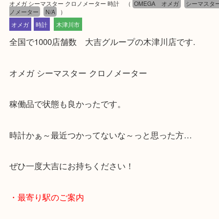
公開日:2024/12/03 最終更新日:2025/07/22
オメガ シーマスター クロノメーター 時計
（
OMEGA オメガ
シーマ
ノメーター
N/A
）
オメガ
時計
木津川市
全国で1000店舗数 大吉グループの木津川店です.
オメガ シーマスター クロノメーター
稼働品で状態も良かったです。
時計かぁ～最近つかってないな～っと思った方…