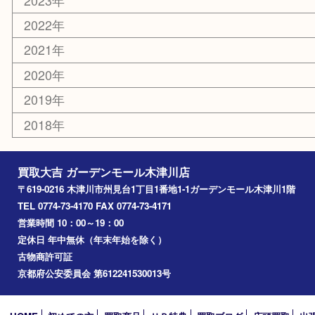
お知らせ
コラム
エリアカテゴリ
木津川市
山城町
加茂町
奈良市
精華町
西大寺
高の原
生駒市
笠置町
四條畷
アーカイブ