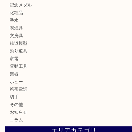
貴金属
宝石
ブランド
時計
カメラ
お酒
骨董品
金製品
銀製品
古美術品
食器
テレホンカード
金券
商品券
株主優待券
古銭