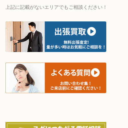
・出張買取エリア
木津川市・精華町・京田辺市・井手町
和束町・笠置町・高の原・西大寺・南山城村
城陽市・奈良市・生駒市・大和郡山市
上記に記載がないエリアでもご相談ください！