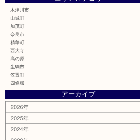
金貨
記念硬貨
記念メダル
化粧品
香水
喫煙具
文房具
鉄道模型
釣り道具
家電
電動工具
楽器
ホビー
携帯電話
切手
その他