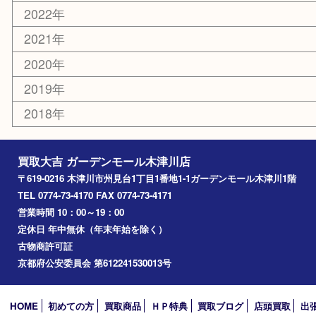
その他
お知らせ
コラム
エリアカテゴリ
木津川市
山城町
加茂町
奈良市
精華町
西大寺
高の原
生駒市
笠置町
四條畷
アーカイブ