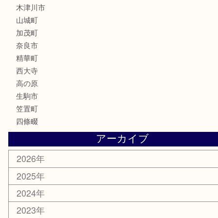
古銭
金貨
記念硬貨
記念メダル
化粧品
香水
喫煙具
文房具
鉄道模型
釣り道具
家電
電動工具
楽器
ホビー
携帯電話
切手