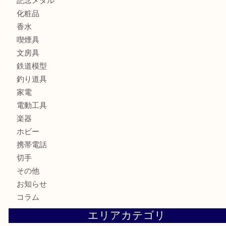
全て
貴金属
宝石
ブランド
時計
カメラ
お酒
骨董品
金製品
銀製品
古美術品
食器
テレホンカード
金券
商品券
株主優待券