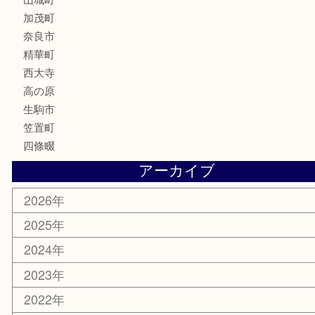
記念メダル
化粧品
香水
喫煙具
文房具
鉄道模型
釣り道具
家電
電動工具
楽器
ホビー
携帯電話
切手
その他
お知らせ
コラム