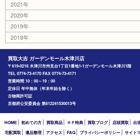
エリアカテゴリ
木津川市
山城町
加茂町
奈良市
精華町
西大寺
高の原
生駒市
笠置町
四條畷
アーカイブ
2026年
2025年