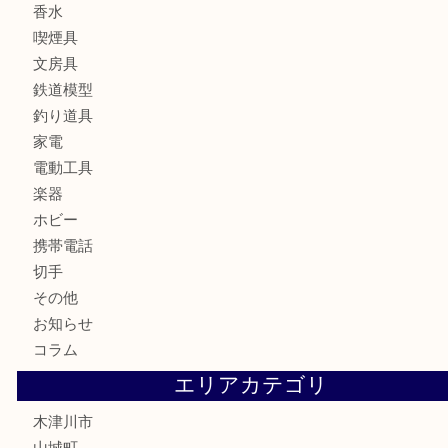
ブランド
時計
カメラ
お酒
骨董品
金製品
銀製品
古美術品
食器
テレホンカード
金券
商品券
株主優待券
古銭
金貨
記念硬貨