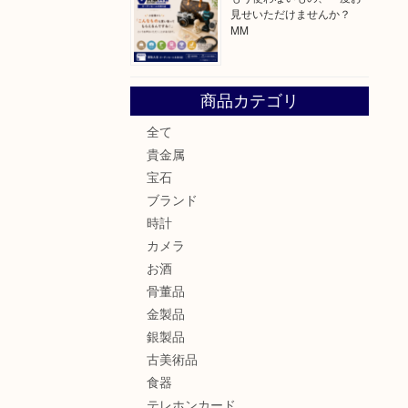
見せいただけませんか？
MM
！
商品カテゴリ
全て
貴金属
宝石
ブランド
時計
カメラ
お酒
骨董品
金製品
銀製品
古美術品
食器
テレホンカード