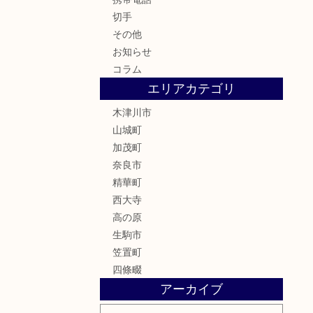
切手
その他
お知らせ
コラム
エリアカテゴリ
木津川市
山城町
加茂町
奈良市
精華町
西大寺
高の原
生駒市
笠置町
四條畷
アーカイブ