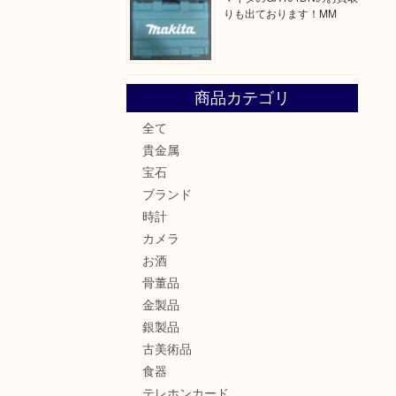
りも出ております！MM
商品カテゴリ
全て
貴金属
宝石
ブランド
時計
カメラ
お酒
骨董品
金製品
銀製品
古美術品
食器
テレホンカード