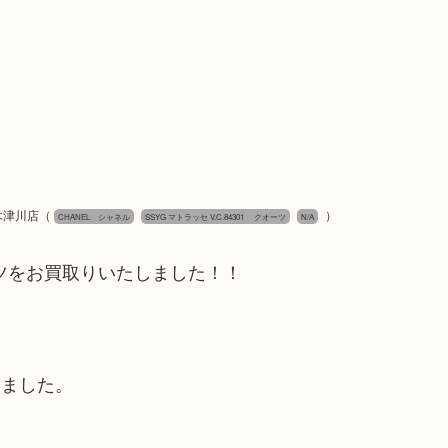
木津川店
（
）
CHANEL シャネル
SSYG マトラッセ V.C.84301 クオーツ
N/A
クオーツをお買取りいたしました！！
けました。