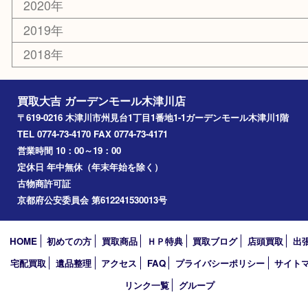
木津川市
山城町
加茂町
奈良市
精華町
西大寺
高の原
生駒市
笠置町
四條畷
アーカイブ
2026年
2025年
2024年