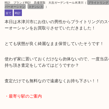
公開日:2024/05/10 最終更新日:2024/05/05
時計 ブランド時計 高価買取 大吉ガーデンモール木津川
（
ブライト
パーオーシャン
ステンレス
）
全て
時計
本日は木津川市にお住いの男性からブライトリング
ーオーシャンをお買取りさせていただきました！
とても状態が良く綺麗なまま保管していたそうです
使わず家に置いておくだけなら勿体ないので、一度
持ち頂き査定をしてみてはどうですか？