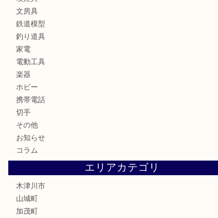
カメラ
お酒
骨董品
金製品
銀製品
古美術品
食器
テレホンカード
金券
商品券
株主優待券
古銭
金貨
記念硬貨
記念メダル
化粧品