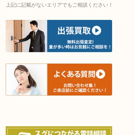
・出張買取エリア
木津川市・精華町・京田辺市・井手町
和束町・笠置町・高の原・西大寺・南山城村
城陽市・奈良市・生駒市・大和郡山市
上記に記載がないエリアでもご相談ください！