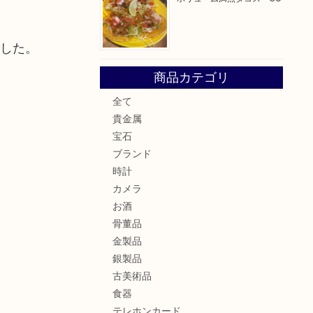
でした。
商品カテゴリ
全て
貴金属
宝石
ブランド
時計
カメラ
お酒
骨董品
金製品
銀製品
古美術品
食器
テレホンカード