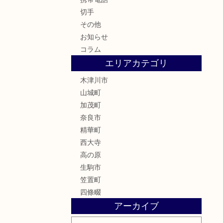
切手
その他
お知らせ
コラム
エリアカテゴリ
木津川市
山城町
加茂町
奈良市
精華町
西大寺
高の原
生駒市
笠置町
四條畷
アーカイブ