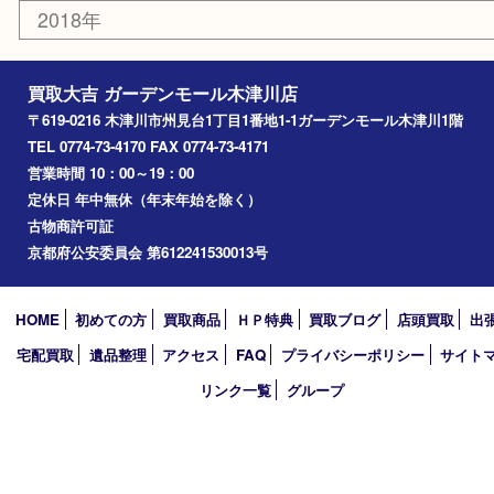
加茂町
奈良市
精華町
西大寺
高の原
生駒市
笠置町
四條畷
アーカイブ
2026年
2025年
2024年
2023年
2022年