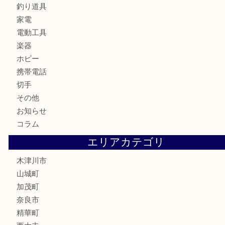
骨董品
金製品
銀製品
古美術品
食器
テレホンカード
金券
商品券
株主優待券
古銭
金貨
記念硬貨
記念メダル
化粧品
香水
喫煙具