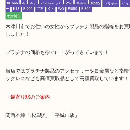
公開日:2024/04/26 最終更新日:2025/07/22
木津川市 プラチナ 指輪 高価買取り！！
（
プラチナ
指輪 PT900
プ
Pt1000
金
全て
ダイヤモンド
K24
貴金属
Pt950
プラチナ
ー
K18
Pt900
宝石
K14
WG
Pt850
Pt800
木津川市
木津川市でお住いの女性からプラチナ製品の指輪を
しました！
プラチナの価格も徐々に上がってきています！
当店ではプラチナ製品のアクセサリーや貴金属など
ックレスなども高価買取品として高額買取していま