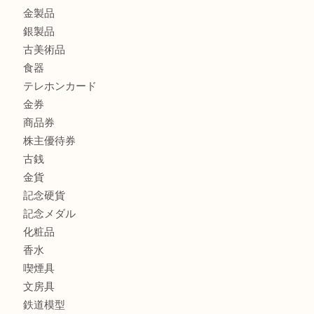
ボリューム満点タコス OU
マキタのGA404DNのお買取りも出ております！MM
商品カテゴリ
全て
貴金属
宝石
ブランド
時計
カメラ
お酒