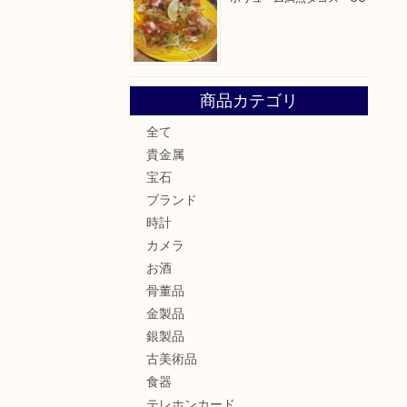
商品カテゴリ
全て
貴金属
宝石
ブランド
時計
カメラ
お酒
骨董品
金製品
銀製品
古美術品
食器
テレホンカード