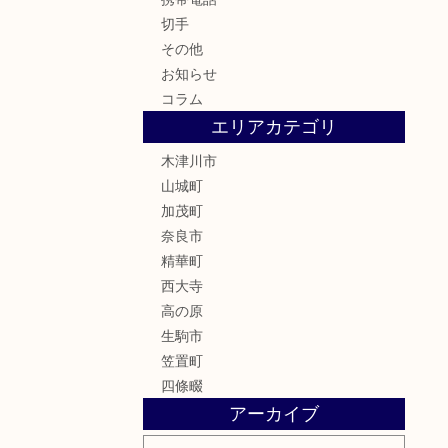
切手
その他
お知らせ
コラム
エリアカテゴリ
木津川市
山城町
加茂町
奈良市
精華町
西大寺
高の原
生駒市
笠置町
四條畷
アーカイブ