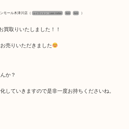
ーデンモール木津川店
（
）
ルイヴィトン Louis Vuitton
N/A
N/A
をお買取りいたしました！！
でお売りいただきました
せんか？
劣化していきますので是非一度お持ちくださいね。