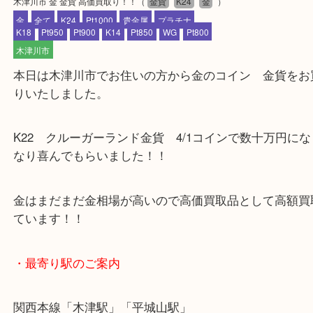
公開日:2024/02/15 最終更新日:2025/07/22
木津川市 金 金貨 高価買取り！！
（
金貨
K24
金
）
金
全て
K24
Pt1000
貴金属
プラチナ
K18
Pt950
Pt900
K14
Pt850
WG
Pt800
木津川市
本日は木津川市でお住いの方から金のコイン 金貨
りいたしました。
K22 クルーガーランド金貨 4/1コインで数十万
なり喜んでもらいました！！
金はまだまだ金相場が高いので高価買取品として高
ています！！