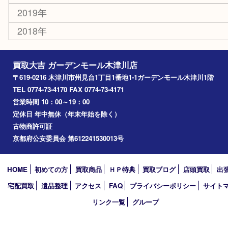
山城町
加茂町
奈良市
精華町
西大寺
高の原
生駒市
笠置町
四條畷
アーカイブ
2026年
2025年
2024年
2023年