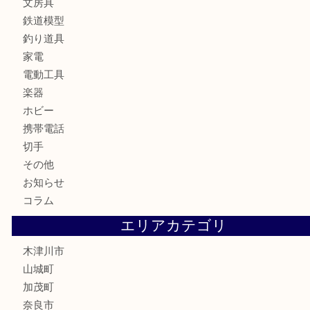
カメラ
お酒
骨董品
金製品
銀製品
古美術品
食器
テレホンカード
金券
商品券
株主優待券
古銭
金貨
記念硬貨
記念メダル
化粧品