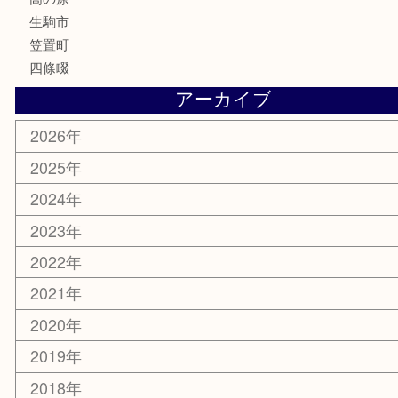
コラム
エリアカテゴリ
木津川市
山城町
加茂町
奈良市
精華町
西大寺
高の原
生駒市
笠置町
四條畷
アーカイブ
2026年