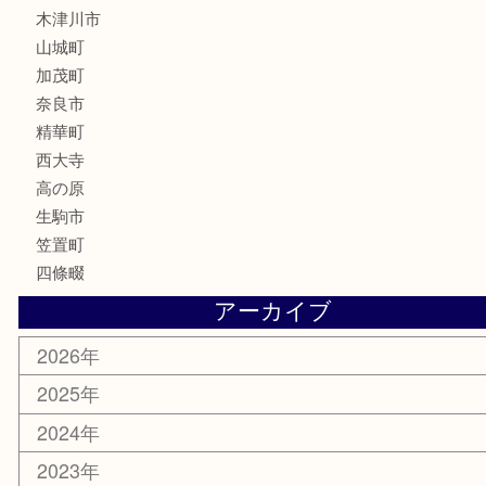
株主優待券
古銭
金貨
記念硬貨
記念メダル
化粧品
香水
喫煙具
文房具
鉄道模型
釣り道具
家電
電動工具
楽器
ホビー
携帯電話