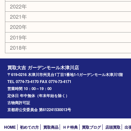
切手
その他
お知らせ
コラム
エリアカテゴリ
木津川市
山城町
加茂町
奈良市
精華町
西大寺
高の原
生駒市
笠置町
四條畷