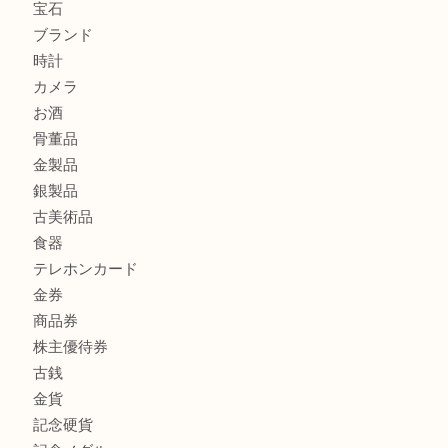
ブランド財布、処分する前に買取大吉まで！ MM
もう使わないもの、一度お見せいただけませんか？ MM
ボリューム満点タコス OU
マキタのGA404DNのお買取りも出ております！MM