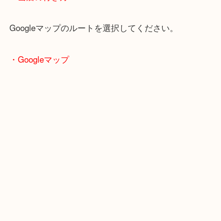
関西本線「木津駅」「平城山駅」
片町線「西木津駅」
近鉄京都線「高の原駅」「西大寺駅」
・当店の行き方
Googleマップのルートを選択してください。
・Googleマップ