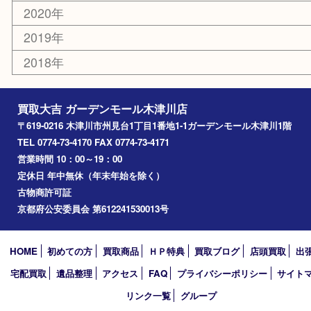
木津川市
山城町
加茂町
奈良市
精華町
西大寺
高の原
生駒市
笠置町
四條畷
アーカイブ
2026年
2025年
2024年