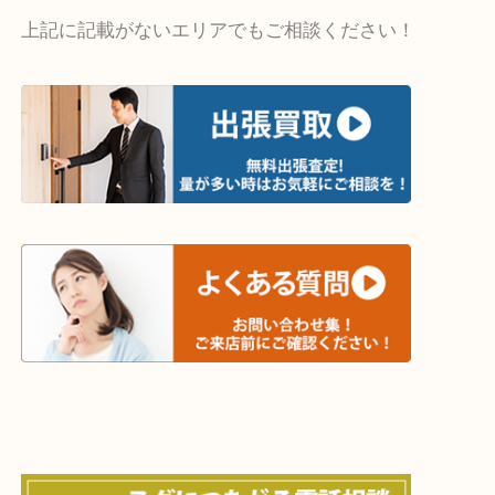
・出張買取エリア
木津川市・精華町・京田辺市・井手町
和束町・笠置町・高の原・西大寺・南山城村
城陽市・奈良市・生駒市・大和郡山市
上記に記載がないエリアでもご相談ください！