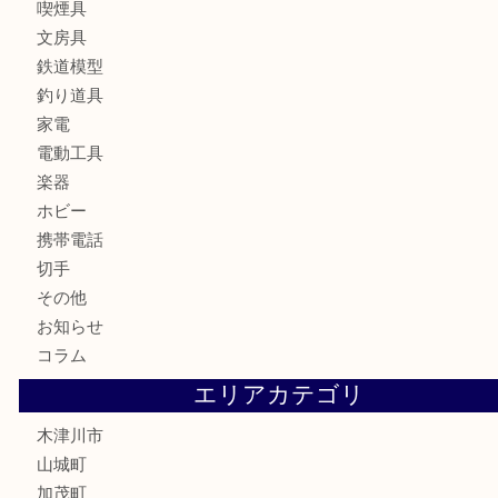
時計
カメラ
お酒
骨董品
金製品
銀製品
古美術品
食器
テレホンカード
金券
商品券
株主優待券
古銭
金貨
記念硬貨
記念メダル