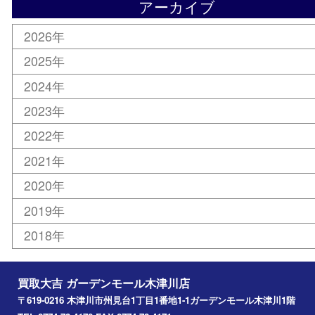
携帯電話
切手
その他
お知らせ
コラム
エリアカテゴリ
木津川市
山城町
加茂町
奈良市
精華町
西大寺
高の原
生駒市
笠置町
四條畷