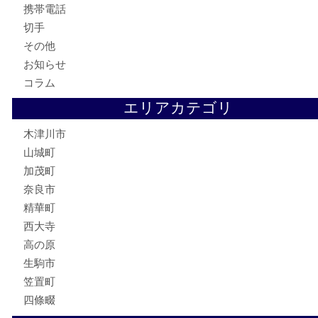
商品券
株主優待券
古銭
金貨
記念硬貨
記念メダル
化粧品
香水
喫煙具
文房具
鉄道模型
釣り道具
家電
電動工具
楽器
ホビー