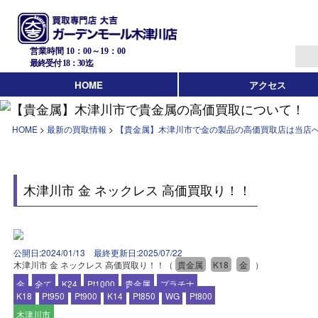
営業時間 10：00～19：00
最終受付 18：30迄
HOME
アクセス
HOME
>
最新の買取情報
>
【貴金属】木津川市で金の製品の高価買取店は
木津川市 金 ネックレス 高価買取り！！
公開日:2024/01/13 最終更新日:2025/07/22
木津川市 金 ネックレス 高価買取り！！
（
貴金属
K18
金
）
金
全て
K24
Pt1000
貴金属
プラチナ
K18
Pt950
Pt900
K14
Pt850
WG
Pt800