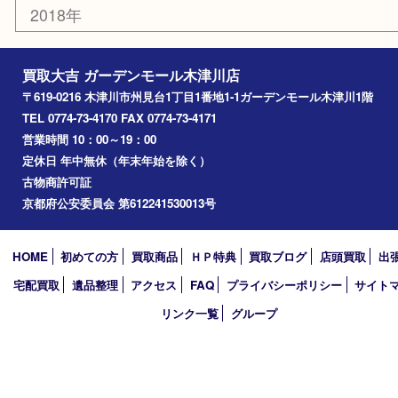
加茂町
奈良市
精華町
西大寺
高の原
生駒市
笠置町
四條畷
アーカイブ
2026年
2025年
2024年
2023年
2022年