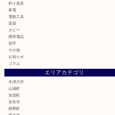
骨董品
金製品
銀製品
古美術品
食器
テレホンカード
金券
商品券
株主優待券
古銭
金貨
記念硬貨
記念メダル
化粧品
香水
喫煙具