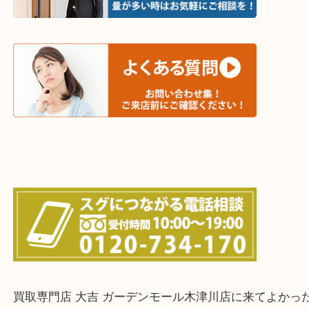
和束町・笠置町・高の原・西大寺・南山城村
城陽市・奈良市・生駒市・大和郡山市
上記に記載がないエリアでもご相談ください！