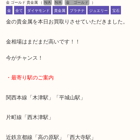
公開日:2023/11/18 最終更新日:2023/11/15
金 ゴールド 貴金属
（
N/A
N/A
金 ゴールド
）
金
全て
ダイヤモンド
貴金属
プラチナ
ジュエリー
宝石
金の貴金属を本日お買取りさせていただきました。
金相場はまだまだ高いです！！
今がチャンス！
・最寄り駅のご案内
関西本線「木津駅」「平城山駅」