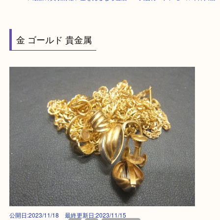
HOME
>
最新の買取情報
>
金を売るなら当店へ！大吉ガーデンモール木津
金 ゴールド 貴金属