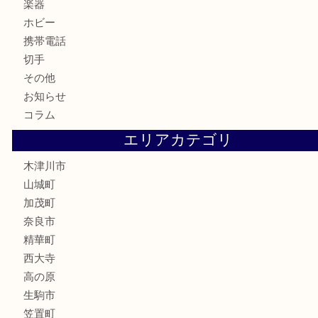
古美術品
食器
テレホンカード
金券
商品券
株主優待券
古銭
金貨
記念硬貨
記念メダル
化粧品
香水
喫煙具
文房具
鉄道模型
釣り道具