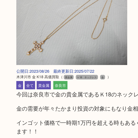
公開日:2023/08/26 最終更新日:2025/07/22
木津川市 金 K18 高価買取
（
）
貴金属
ｋ18 ネックレス
金
金
全て
貴金属
奈良市
今回は奈良市で金の貴金属であるＫ18のネック
金の需要が年々たかまり投資の対象にもなり金
インゴット価格で一時期1万円を超える時もある
ます！！