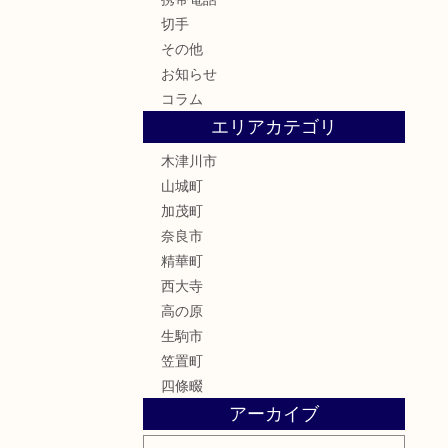
切手
その他
お知らせ
コラム
エリアカテゴリ
木津川市
山城町
加茂町
奈良市
精華町
西大寺
高の原
生駒市
笠置町
四條畷
アーカイブ