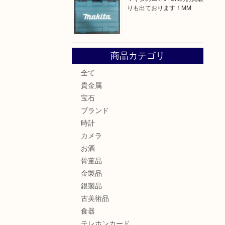
りも出ております！MM
商品カテゴリ
全て
貴金属
宝石
ブランド
時計
カメラ
お酒
骨董品
金製品
銀製品
古美術品
食器
テレホンカード