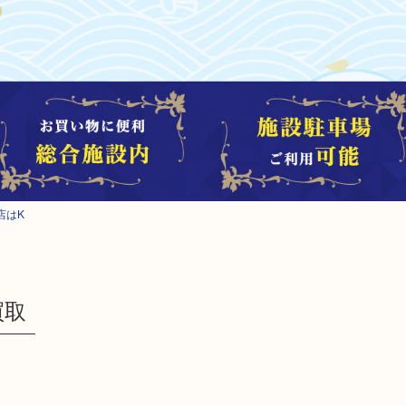
店はK
買取