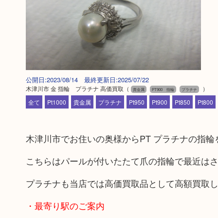
公開日:2023/08/14 最終更新日:2025/07/22
木津川市 金 指輪 プラチナ 高価買取
（
）
貴金属
PT900 指輪
プラチナ
全て
Pt1000
貴金属
プラチナ
Pt950
Pt900
Pt850
Pt800
木津川市でお住いの奥様からPT プラチナの指
こちらはパールが付いたたて爪の指輪で最近は
プラチナも当店では高価買取品として高額買取
・最寄り駅のご案内