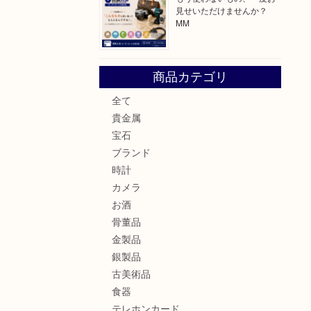
見せいただけませんか？
MM
商品カテゴリ
全て
貴金属
宝石
ブランド
時計
カメラ
お酒
骨董品
金製品
銀製品
古美術品
食器
テレホンカード