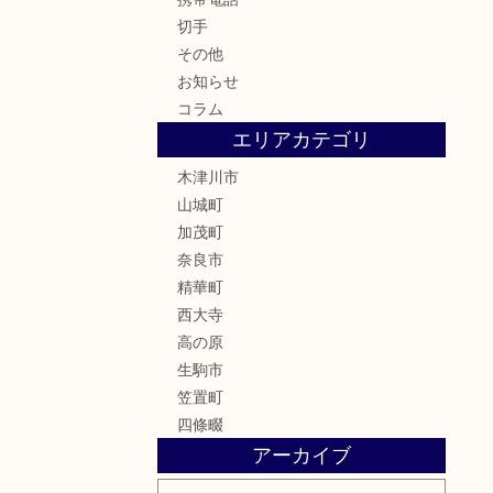
切手
その他
お知らせ
コラム
エリアカテゴリ
木津川市
山城町
加茂町
奈良市
精華町
西大寺
高の原
生駒市
笠置町
四條畷
アーカイブ