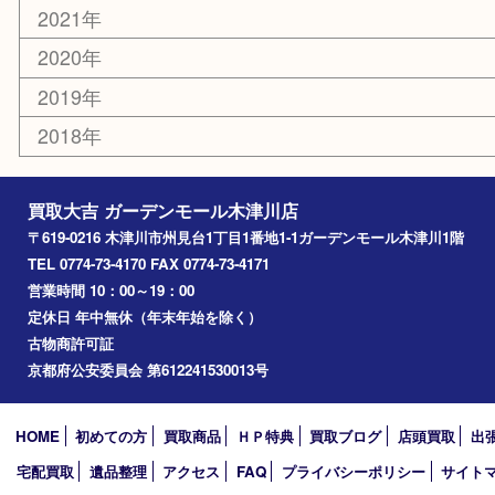
エリアカテゴリ
木津川市
山城町
加茂町
奈良市
精華町
西大寺
高の原
生駒市
笠置町
四條畷
アーカイブ
2026年
2025年