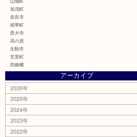
記念メダル
化粧品
香水
喫煙具
文房具
鉄道模型
釣り道具
家電
電動工具
楽器
ホビー
携帯電話
切手
その他
お知らせ
コラム