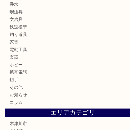
ブランド
時計
カメラ
お酒
骨董品
金製品
銀製品
古美術品
食器
テレホンカード
金券
商品券
株主優待券
古銭
金貨
記念硬貨