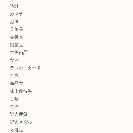
もう使わないもの、一度お見せいただけませんか？ MM
ボリューム満点タコス OU
マキタのGA404DNのお買取りも出ております！MM
商品カテゴリ
全て
貴金属
宝石