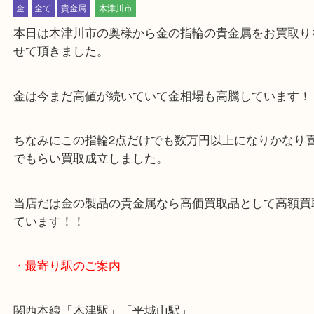
公開日:2023/07/12 最終更新日:2025/07/22
木津川市 金 指輪 K18 高価買取
（
貴金属
ｋ18 指輪
金
）
金
全て
貴金属
木津川市
本日は木津川市の奥様から金の指輪の貴金属をお買
せて頂きました。
金は今まだ高値が続いていて金相場も高騰していま
ちなみにこの指輪2点だけでも数万円以上になりか
でもらい買取成立しました。
当店だは金の製品の貴金属なら高価買取品として高
ています！！