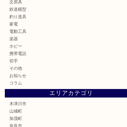
カメラ
お酒
骨董品
金製品
銀製品
古美術品
食器
テレホンカード
金券
商品券
株主優待券
古銭
金貨
記念硬貨
記念メダル
化粧品