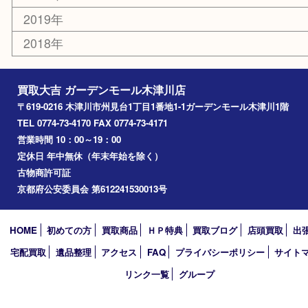
木津川市
山城町
加茂町
奈良市
精華町
西大寺
高の原
生駒市
笠置町
四條畷
アーカイブ
2026年
2025年
2024年