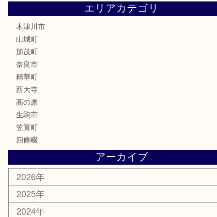
古銭
金貨
記念硬貨
記念メダル
化粧品
香水
喫煙具
文房具
鉄道模型
釣り道具
家電
電動工具
楽器
ホビー
携帯電話
切手