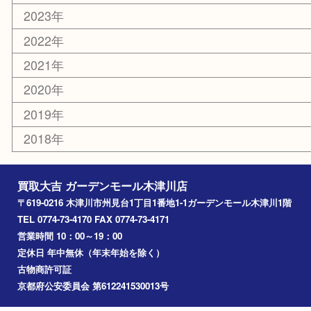
その他
お知らせ
コラム
エリアカテゴリ
木津川市
山城町
加茂町
奈良市
精華町
西大寺
高の原
生駒市
笠置町
四條畷
アーカイブ