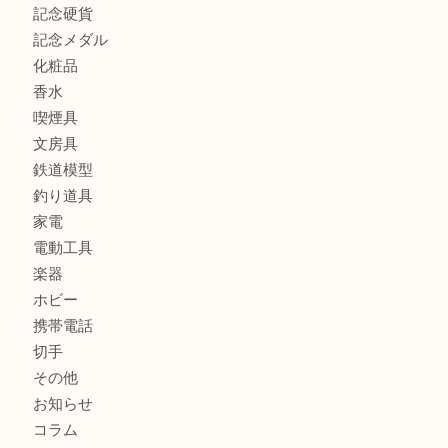
全て
貴金属
宝石
ブランド
時計
カメラ
お酒
骨董品
金製品
銀製品
古美術品
食器
テレホンカード
金券
商品券
株主優待券