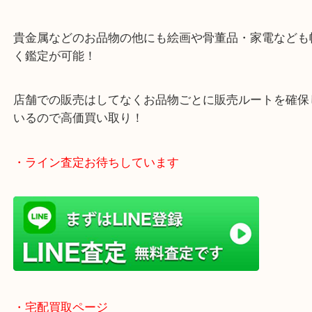
ガーデンモール木津川にある店舗なので査定中にシ
グもできます！
年中無休で営業中※年末年始を除く
全国1,500店舗以上で展開しているスケールメリッ
買い取り！
貴金属などのお品物の他にも絵画や骨董品・家電な
く鑑定が可能！
店舗での販売はしてなくお品物ごとに販売ルートを
いるので高価買い取り！