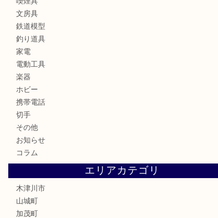
時計
カメラ
お酒
骨董品
金製品
銀製品
古美術品
食器
テレホンカード
金券
商品券
株主優待券
古銭
金貨
記念硬貨
記念メダル