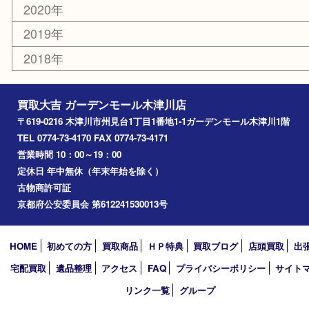
木津川市
山城町
加茂町
奈良市
精華町
西大寺
高の原
生駒市
笠置町
四條畷
アーカイブ
2026年
2025年
2024年