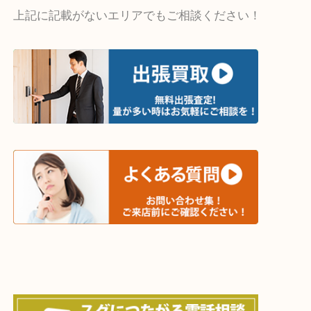
・出張買取エリア
木津川市・精華町・京田辺市・井手町
和束町・笠置町・高の原・西大寺・南山城村
城陽市・奈良市・生駒市・大和郡山市
上記に記載がないエリアでもご相談ください！