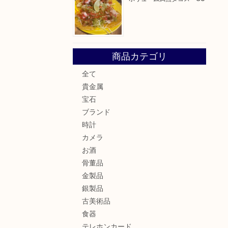
商品カテゴリ
全て
貴金属
宝石
ブランド
時計
カメラ
お酒
骨董品
金製品
銀製品
古美術品
食器
テレホンカード