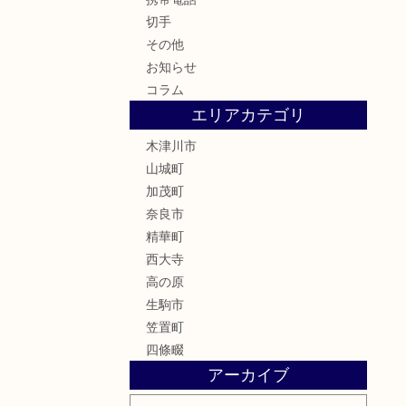
切手
その他
お知らせ
コラム
エリアカテゴリ
木津川市
山城町
加茂町
奈良市
精華町
西大寺
高の原
生駒市
笠置町
四條畷
アーカイブ