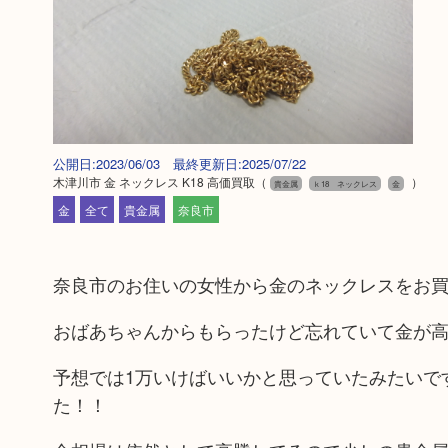
公開日:2023/06/03 最終更新日:2025/07/22
木津川市 金 ネックレス K18 高価買取
（
）
貴金属
ｋ18 ネックレス
金
金
全て
貴金属
奈良市
奈良市のお住いの女性から金のネックレスをお
おばあちゃんからもらったけど忘れていて金が
予想では1万いけばいいかと思っていたみたいで
た！！