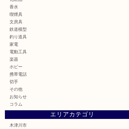
ブランド
時計
カメラ
お酒
骨董品
金製品
銀製品
古美術品
食器
テレホンカード
金券
商品券
株主優待券
古銭
金貨
記念硬貨