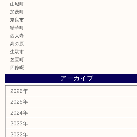
記念メダル
化粧品
香水
喫煙具
文房具
鉄道模型
釣り道具
家電
電動工具
楽器
ホビー
携帯電話
切手
その他
お知らせ
コラム