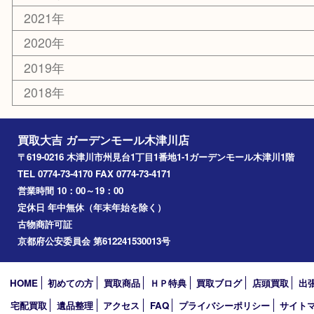
エリアカテゴリ
木津川市
山城町
加茂町
奈良市
精華町
西大寺
高の原
生駒市
笠置町
四條畷
アーカイブ
2026年