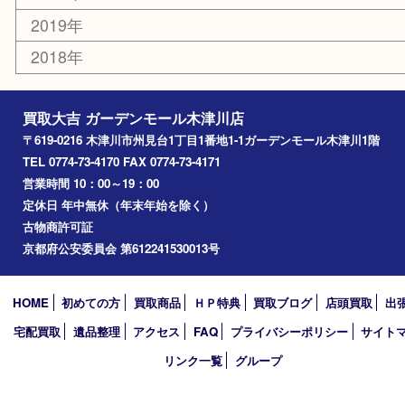
木津川市
山城町
加茂町
奈良市
精華町
西大寺
高の原
生駒市
笠置町
四條畷
アーカイブ
2026年
2025年
2024年