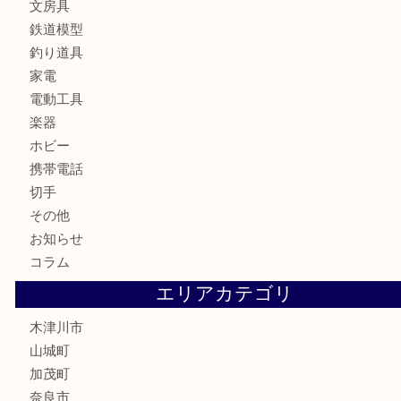
カメラ
お酒
骨董品
金製品
銀製品
古美術品
食器
テレホンカード
金券
商品券
株主優待券
古銭
金貨
記念硬貨
記念メダル
化粧品