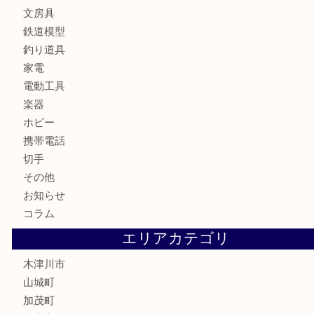
時計
カメラ
お酒
骨董品
金製品
銀製品
古美術品
食器
テレホンカード
金券
商品券
株主優待券
古銭
金貨
記念硬貨
記念メダル