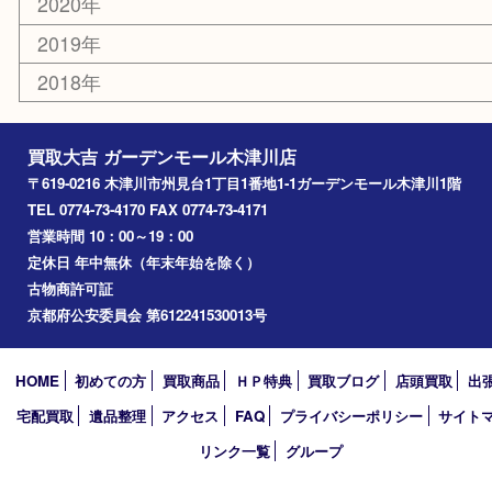
エリアカテゴリ
木津川市
山城町
加茂町
奈良市
精華町
西大寺
高の原
生駒市
笠置町
四條畷
アーカイブ
2026年
2025年