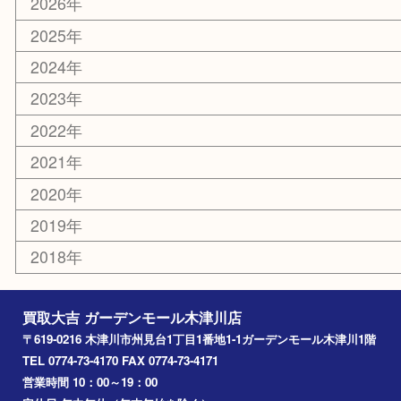
ホビー
携帯電話
切手
その他
お知らせ
コラム
エリアカテゴリ
木津川市
山城町
加茂町
奈良市
精華町
西大寺
高の原
生駒市