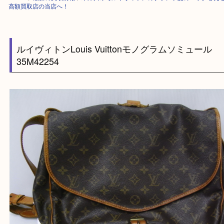
HOME
>
最新の買取情報
>
木津川市でルイヴィトンのブランド品のバック
高額買取店の当店へ！
ルイヴィトンLouis Vuittonモノグラムソミュー
35M42254