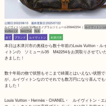
公開日:2022/08/10 最終更新日:2025/07/22
ルイヴィトンLouis Vuittonモノグラムソミュール35M42254
（
ルイヴィトン
Vuitton LV
M42254
N/A
）
全て
ブランド
ルイヴィトン
木津川市
本日は木津川市の奥様から数十年前のLouis Vuitto
ィトンの ソミュール35 M42254をお買取りさせ
きました！
数十年前の物で状態もそこまで綺麗とはいえない状