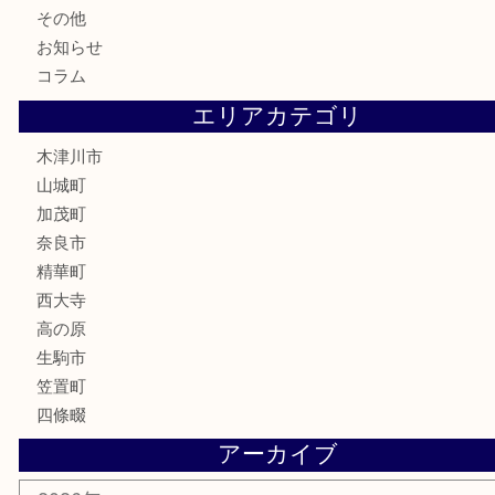
金券
商品券
株主優待券
古銭
金貨
記念硬貨
記念メダル
化粧品
香水
喫煙具
文房具
鉄道模型
釣り道具
家電
電動工具
楽器