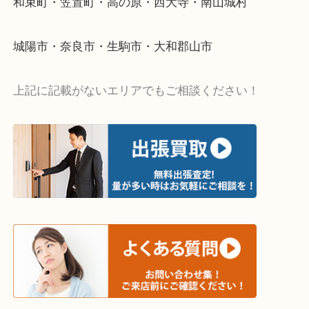
・出張買取エリア
木津川市・精華町・京田辺市・井手町
和束町・笠置町・高の原・西大寺・南山城村
城陽市・奈良市・生駒市・大和郡山市