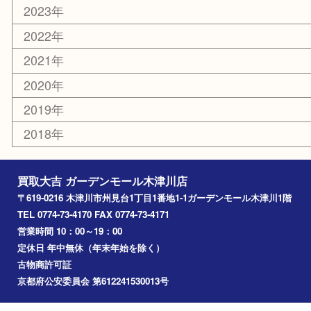
その他
お知らせ
コラム
エリアカテゴリ
木津川市
山城町
加茂町
奈良市
精華町
西大寺
高の原
生駒市
笠置町
四條畷
アーカイブ