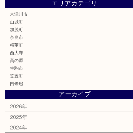
古銭
金貨
記念硬貨
記念メダル
化粧品
香水
喫煙具
文房具
鉄道模型
釣り道具
家電
電動工具
楽器
ホビー
携帯電話
切手