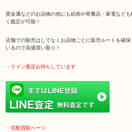
ガーデンモール木津川にある店舗なので査定中にシ
グもできます！
年中無休で営業中※年末年始を除く
全国1,500店舗以上で展開しているスケールメリッ
買い取り！
貴金属などのお品物の他にも絵画や骨董品・家電な
く鑑定が可能！
店舗での販売はしてなくお品物ごとに販売ルートを
いるので高価買い取り！