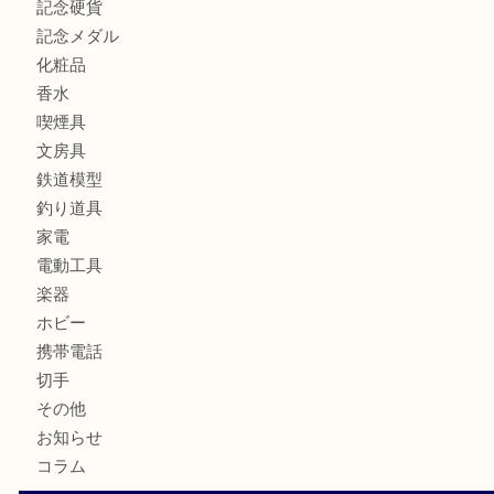
全て
貴金属
宝石
ブランド
時計
カメラ
お酒
骨董品
金製品
銀製品
古美術品
食器
テレホンカード
金券
商品券
株主優待券