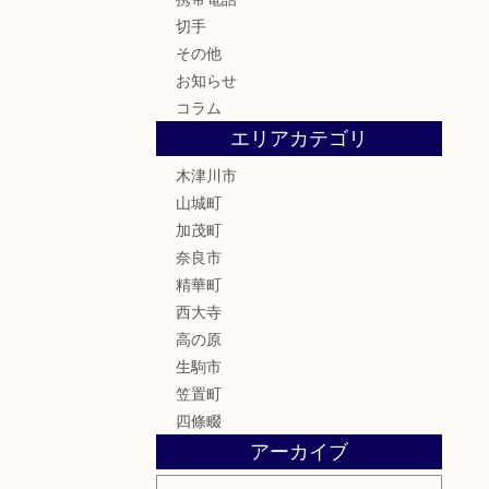
切手
その他
お知らせ
コラム
エリアカテゴリ
木津川市
山城町
加茂町
奈良市
精華町
西大寺
高の原
生駒市
笠置町
四條畷
アーカイブ