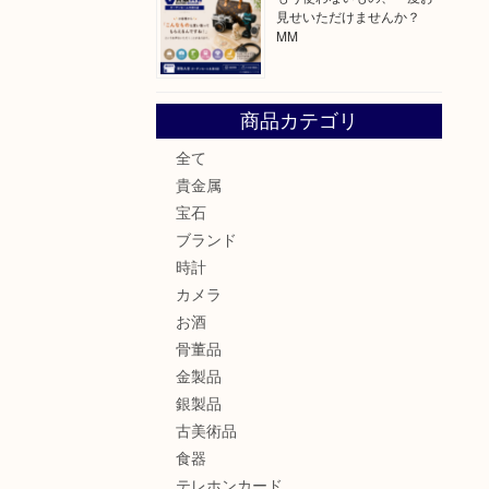
見せいただけませんか？
MM
商品カテゴリ
全て
貴金属
宝石
ブランド
時計
カメラ
お酒
骨董品
金製品
銀製品
古美術品
食器
テレホンカード