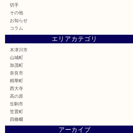
テレホンカード
金券
商品券
株主優待券
古銭
金貨
記念硬貨
記念メダル
化粧品
香水
喫煙具
文房具
鉄道模型
釣り道具
家電
電動工具