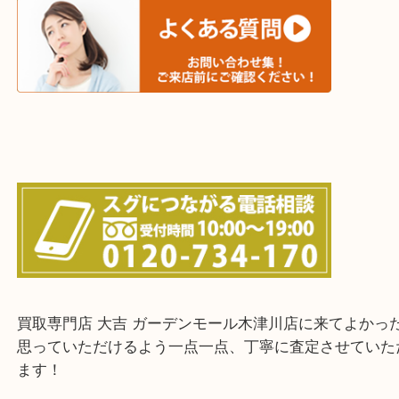
和束町・笠置町・高の原・西大寺・南山城村
城陽市・奈良市・生駒市・大和郡山市
上記に記載がないエリアでもご相談ください！