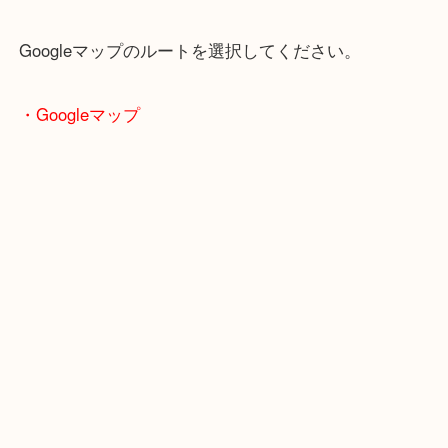
片町線「西木津駅」
近鉄京都線「高の原駅」「西大寺駅」
・当店の行き方
Googleマップのルートを選択してください。
・Googleマップ