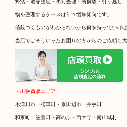
終活・遺品整理・生前整理・断捨離・引っ越し
物を整理するケースは年々増加傾向です。
値段つくものがわからないから何を持っていけ
当店ではそういったお困りの方からのご依頼も
・出張買取エリア
木津川市・精華町・京田辺市・井手町
和束町・笠置町・高の原・西大寺・南山城村