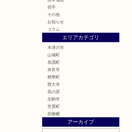
切手
その他
お知らせ
コラム
エリアカテゴリ
木津川市
山城町
加茂町
奈良市
精華町
西大寺
高の原
生駒市
笠置町
四條畷
アーカイブ