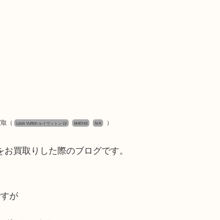
買取
（
）
Louis Vuitton ルイヴィトン LV
M40143
N/A
43をお買取りした際のブログです。
ですが