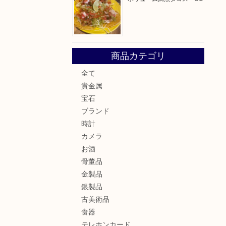
商品カテゴリ
全て
貴金属
宝石
ブランド
時計
カメラ
お酒
骨董品
金製品
銀製品
古美術品
食器
テレホンカード