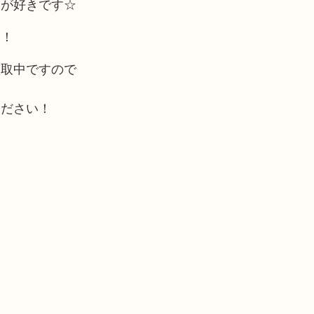
ムが好きです☆
中！
買取中ですので
ください！