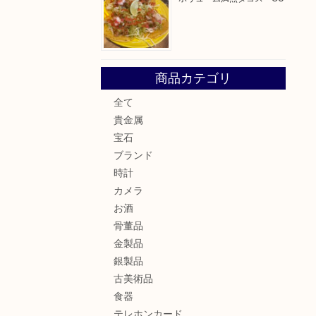
商品カテゴリ
全て
貴金属
宝石
ブランド
時計
カメラ
お酒
骨董品
金製品
銀製品
古美術品
食器
テレホンカード