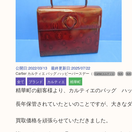
公開日:2022/03/13 最終更新日:2025/07/22
Cartier カルティエ バッグ ハッピーバースデー
（
Cartier,カルティエ
N/A
N/A
全て
ブランド
カルティエ
精華町
精華町の顧客様より、カルティエのバッグ ハ
長年保管されていたといのことですが、大きな
買取価格を頑張らせていただきました。