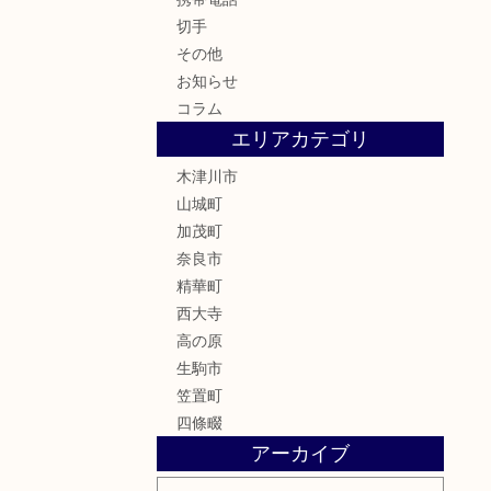
切手
その他
お知らせ
コラム
エリアカテゴリ
木津川市
山城町
加茂町
奈良市
精華町
西大寺
高の原
生駒市
笠置町
四條畷
アーカイブ