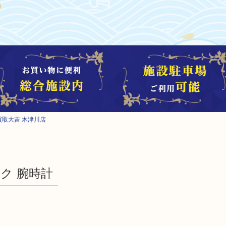
買取大吉 木津川店
ク 腕時計