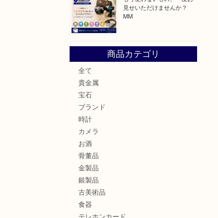
見せいただけませんか？
MM
商品カテゴリ
全て
貴金属
宝石
ブランド
時計
カメラ
お酒
骨董品
金製品
銀製品
古美術品
食器
テレホンカード