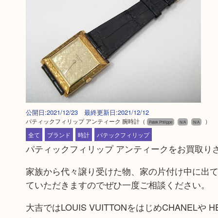
公開日:2021/12/23 最終更新日:2021/12/12
パティックフィリップ アンティーク 腕時計
（
）
Patek Philippe
N/A
N/A
全て
ブランド
時計
パテックフィリップ
パティックフィリップ アンティークをお買取り
家族から代々譲り受けた物、家の片付け中に出
ていただきますのでぜひ一度ご相談ください。
大吉ではLOUIS VUITTONをはじめCHANE