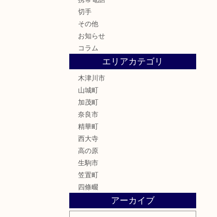
切手
その他
お知らせ
コラム
エリアカテゴリ
木津川市
山城町
加茂町
奈良市
精華町
西大寺
高の原
生駒市
笠置町
四條畷
アーカイブ