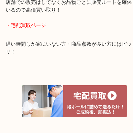
全国1,500店舗以上で展開しているスケールメリッ
買い取り！
貴金属などのお品物の他にも絵画や骨董品・家電な
く鑑定が可能！
店舗での販売はしてなくお品物ごとに販売ルートを
いるので高価買い取り！
・宅配買取ページ
遅い時間しか家にいない方・商品点数が多い方には
リ！