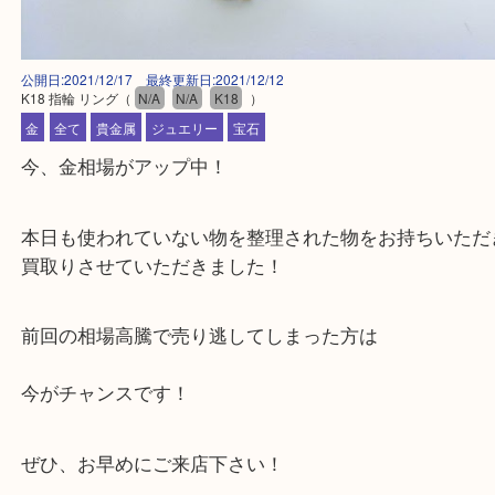
公開日:2021/12/17 最終更新日:2021/12/12
K18 指輪 リング
（
N/A
N/A
K18
）
金
全て
貴金属
ジュエリー
宝石
今、金相場がアップ中！
本日も使われていない物を整理された物をお持ちい
買取りさせていただきました！
前回の相場高騰で売り逃してしまった方は