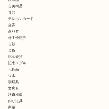
マキタのGA404DNのお買取りも出ております！MM
商品カテゴリ
全て
貴金属
宝石
ブランド
時計
カメラ
お酒
骨董品
金製品
銀製品