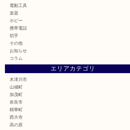
古美術品
食器
テレホンカード
金券
商品券
株主優待券
古銭
金貨
記念硬貨
記念メダル
化粧品
香水
喫煙具
文房具
鉄道模型
釣り道具