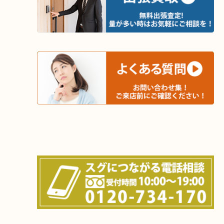
和束町・笠置町・高の原・西大寺・南山城村
城陽市・奈良市・生駒市・大和郡山市
上記に記載がないエリアでもご相談ください！