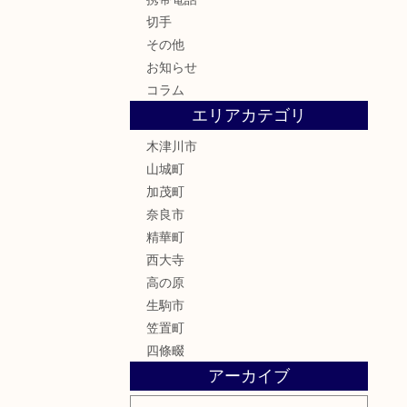
切手
その他
お知らせ
コラム
エリアカテゴリ
木津川市
山城町
加茂町
奈良市
精華町
西大寺
高の原
生駒市
笠置町
四條畷
アーカイブ