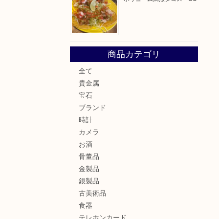
商品カテゴリ
全て
貴金属
宝石
ブランド
時計
カメラ
お酒
骨董品
金製品
銀製品
古美術品
食器
テレホンカード