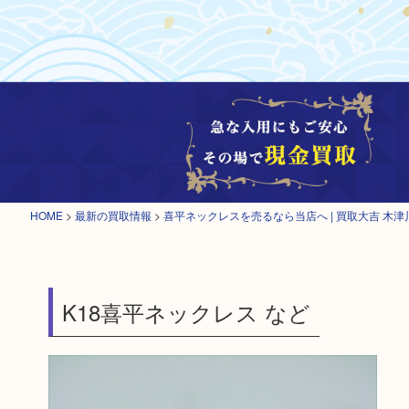
HOME
>
最新の買取情報
>
喜平ネックレスを売るなら当店へ | 買取大吉 木津
K18喜平ネックレス など