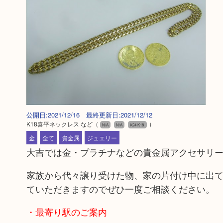
公開日:2021/12/16 最終更新日:2021/12/12
K18喜平ネックレス など
（
）
N/A
N/A
K24 K18
金
全て
貴金属
ジュエリー
大吉では金・プラチナなどの貴金属アクセサリ
家族から代々譲り受けた物、家の片付け中に出
ていただきますのでぜひ一度ご相談ください。
・最寄り駅のご案内