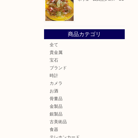
商品カテゴリ
全て
貴金属
宝石
ブランド
時計
カメラ
お酒
骨董品
金製品
銀製品
古美術品
食器
テレホンカード