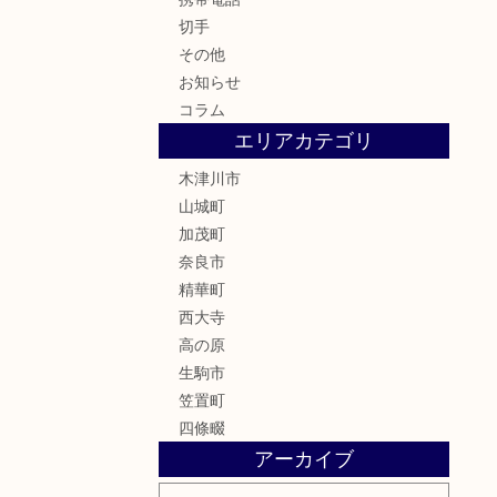
切手
その他
お知らせ
コラム
エリアカテゴリ
木津川市
山城町
加茂町
奈良市
精華町
西大寺
高の原
生駒市
笠置町
四條畷
アーカイブ