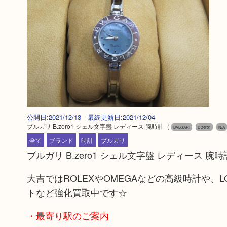
公開日:2021/12/13 最終更新日:2021/12/04
ブルガリ B.zero1 シェル文字盤 レディース 腕時計
（
BVLGARI
B zero1
N/A
全て
ブランド
時計
ブルガリ
ブルガリ B.zero1 シェル文字盤 レディース
大吉ではROLEXやOMEGAなどの高級時計や、LOU
トなど強化買取中です☆
・最寄り駅のご案内