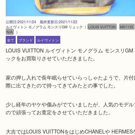
公開日:2021/11/24 最終更新日:2021/11/22
ルイヴィトン モノグラム モンスリGM リュック
（
LOUIS VUITTON
M5
N/A
）
全て
ブランド
ルイヴィトン
LOUIS VUITTON ルイヴィトン モノグラム モンスリ
ックをお買取りさせていただきました。
家の押し入れで長年眠らせていらっしゃたようで、
際に出てきたので持ってきてみたとの事でした。