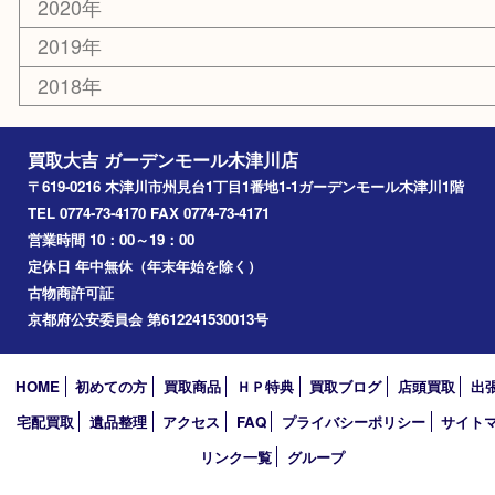
山城町
加茂町
奈良市
精華町
西大寺
高の原
生駒市
笠置町
四條畷
アーカイブ
2026年
2025年
2024年
2023年