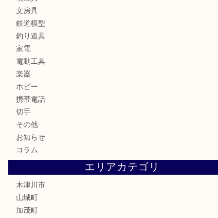
お酒
骨董品
金製品
銀製品
古美術品
食器
テレホンカード
金券
商品券
株主優待券
古銭
金貨
記念硬貨
記念メダル
化粧品
香水