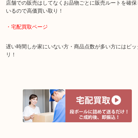
全国1,500店舗以上で展開しているスケールメリッ
買い取り！
貴金属などのお品物の他にも絵画や骨董品・家電な
く鑑定が可能！
店舗での販売はしてなくお品物ごとに販売ルートを
いるので高価買い取り！
・宅配買取ページ
遅い時間しか家にいない方・商品点数が多い方には
リ！