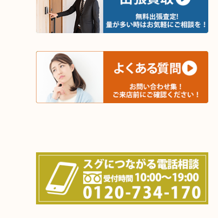
木津川市・精華町・京田辺市・井手町
和束町・笠置町・高の原・西大寺・南山城村
城陽市・奈良市・生駒市・大和郡山市
上記に記載がないエリアでもご相談ください！