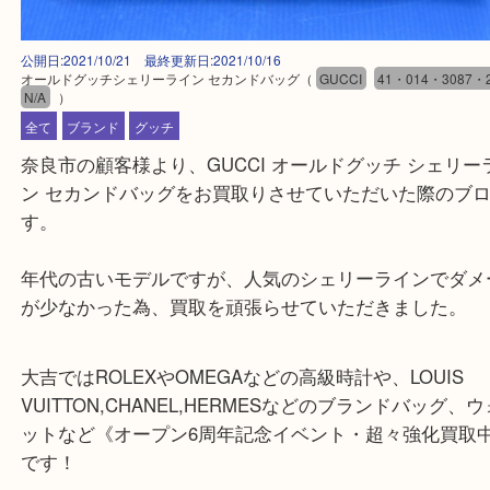
公開日:2021/10/21 最終更新日:2021/10/16
オールドグッチシェリーライン セカンドバッグ
（
GUCCI
41・014・3
N/A
）
全て
ブランド
グッチ
奈良市の顧客様より、GUCCI オールドグッチ シェ
ン セカンドバッグをお買取りさせていただいた際の
す。
年代の古いモデルですが、人気のシェリーラインで
が少なかった為、買取を頑張らせていただきました