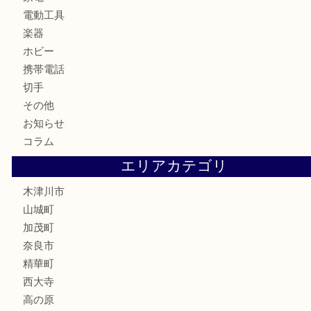
古美術品
食器
テレホンカード
金券
商品券
株主優待券
古銭
金貨
記念硬貨
記念メダル
化粧品
香水
喫煙具
文房具
鉄道模型
釣り道具